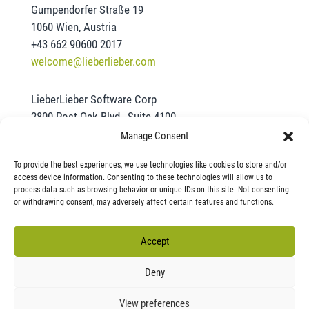
Gumpendorfer Straße 19
1060 Wien, Austria
+43 662 90600 2017
welcome@lieberlieber.com
LieberLieber Software Corp
2800 Post Oak Blvd., Suite 4100
Houston, TX 77056
Manage Consent
+1 832-390-2461
To provide the best experiences, we use technologies like cookies to store and/or
office@lieberlieber.us
access device information. Consenting to these technologies will allow us to
process data such as browsing behavior or unique IDs on this site. Not consenting
or withdrawing consent, may adversely affect certain features and functions.
Accept
LieberLieber Blog
Deny
View preferences