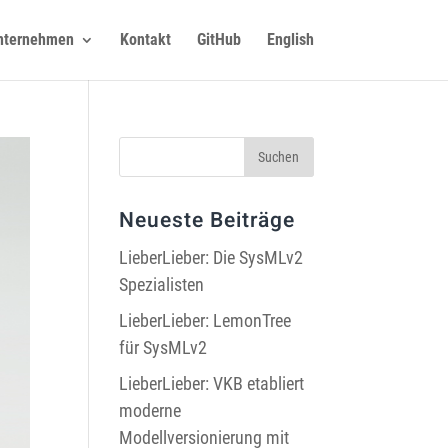
nternehmen
Kontakt
GitHub
English
Neueste Beiträge
LieberLieber: Die SysMLv2
Spezialisten
LieberLieber: LemonTree
für SysMLv2
LieberLieber: VKB etabliert
moderne
Modellversionierung mit