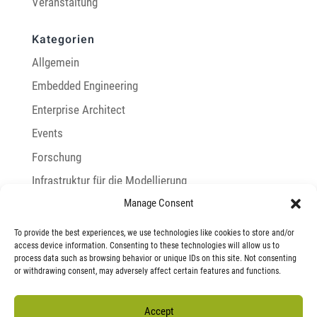
Veranstaltung
Kategorien
Allgemein
Embedded Engineering
Enterprise Architect
Events
Forschung
Infrastruktur für die Modellierung
Manage Consent
Integration mit Enterprise Architect
LemonTree
To provide the best experiences, we use technologies like cookies to store and/or
access device information. Consenting to these technologies will allow us to
LieberLieber
process data such as browsing behavior or unique IDs on this site. Not consenting
or withdrawing consent, may adversely affect certain features and functions.
Modellbasiertes Systems Engineering
Research
Accept